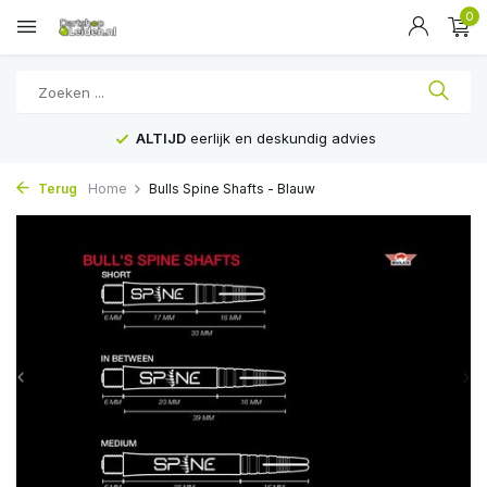
0
lijk en deskundig advies
Voor
16:00
beste
Terug
Home
Bulls Spine Shafts - Blauw