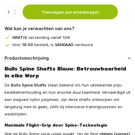
Toevoegen aan winkelwagen
Wat kan je verwachten van ons?
Uitverkocht
GRATIS
verzending vanaf 50€
Voor
16:00
besteld, is
VANDAAG
verstuurd
Productomschrijving
Bulls Spine Shafts Blauw: Betrouwbaarheid
in elke Worp
De
Bulls Spine Shafts
staan bekend om hun uitstekende prijs-
kwaliteitverhouding en hun enorme duurzaamheid. Vervaardigd uit
een slagvast nylon polymeer, zijn deze shafts ontworpen om
langdurig mee te gaan, zelfs bij intensieve trainingssessies en
wedstrijden.
Maximale Flight-Grip door Spine-Technologie
Wat de Bulls Spine serie uniek maakt, zijn de fijne
ribbels (spines)