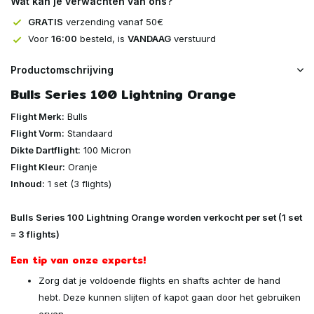
Wat kan je verwachten van ons?
GRATIS
verzending vanaf 50€
Voor
16:00
besteld, is
VANDAAG
verstuurd
Productomschrijving
Bulls Series 100 Lightning Orange
Flight Merk:
Bulls
Flight Vorm:
Standaard
Dikte Dartflight:
100 Micron
Flight Kleur:
Oranje
Inhoud:
1 set (3 flights)
Bulls Series 100 Lightning Orange worden verkocht per set (1 set
= 3 flights)
Een tip van onze experts!
Zorg dat je voldoende flights en shafts achter de hand
hebt. Deze kunnen slijten of kapot gaan door het gebruiken
ervan.