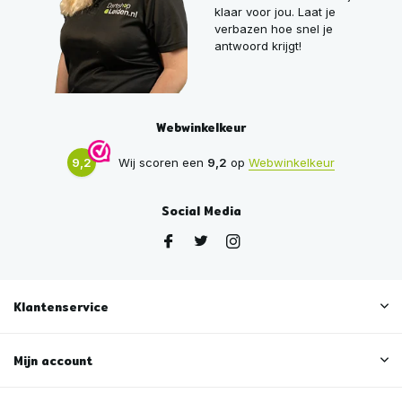
klaar voor jou. Laat je
verbazen hoe snel je
antwoord krijgt!
Webwinkelkeur
9,2
Wij scoren een
9,2
op
Webwinkelkeur
Social Media
Klantenservice
Mijn account