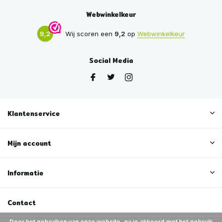
Webwinkelkeur
9,2
Wij scoren een
9,2
op
Webwinkelkeur
Social Media
Klantenservice
Mijn account
Informatie
Contact
Door het gebruiken van onze website, ga je akkoord met het gebruik