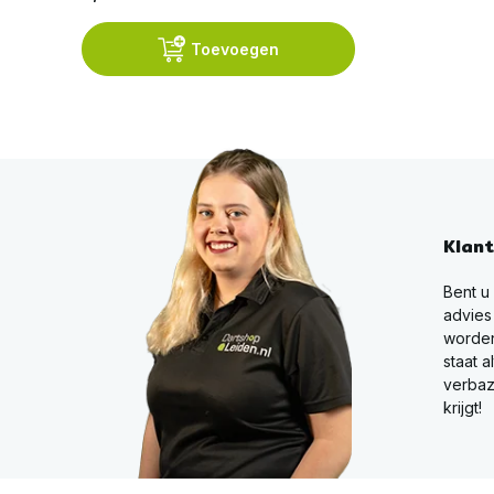
Toevoegen
Klan
Bent u
advies
worden
staat a
verbaz
krijgt!