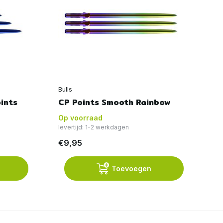
Bulls
Bul
ints
CP Points Smooth Rainbow
CP
Op voorraad
Op
levertijd: 1-2 werkdagen
€9,95
€
Toevoegen