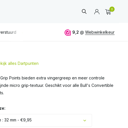
0
GRATIS
verzending vanaf 50€
9,2
ALTIJD
@
Webwinkelkeur
eerlijk en deskundig
kijk alles Dartpunten
Account
aanmaken
 Grip Points bieden extra vingergreep en meer controle
ijnde micro grip-textuur. Geschikt voor alle Bull's Convertible
ts.
ze:
 : 32 mm - €9,95