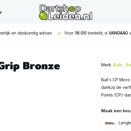
e
eskundig advies
Voor
16:00
besteld, is
VANDAAG
verstuurd
 Grip Bronze
Merk:
Bulls
Be
Bull's CP Micro
dankzij de verf
Points (CP)-dar
Maak een keu
Lengte