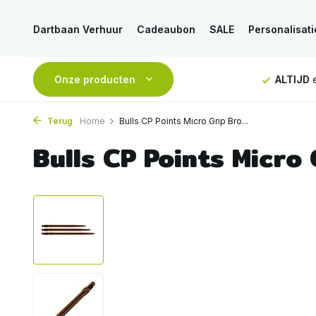
Dartbaan Verhuur
Cadeaubon
SALE
Personalisati
uurd
GRATIS
Onze producten
verzending vanaf 50€
ALTIJD
eerlijk en d
Terug
Home
Bulls CP Points Micro Grip Bro...
Bulls CP Points Micro