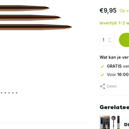
€9,95
Op v
levertijd: 1-2
Wat kan je ve
GRATIS
ver
Voor
16:00
Delen
Gerelate
Di