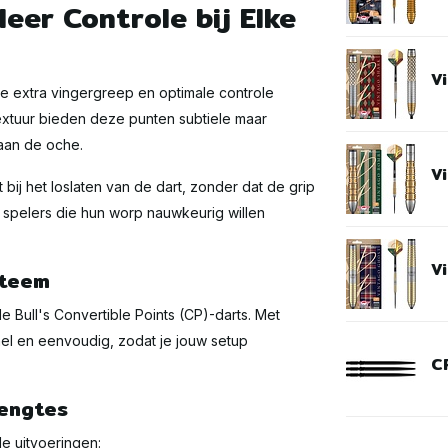
Meer Controle bij Elke
V
die extra vingergreep en optimale controle
textuur bieden deze punten subtiele maar
 aan de oche.
V
bij het loslaten van de dart, zonder dat de grip
r spelers die hun worp nauwkeurig willen
Vi
steem
le Bull's Convertible Points (CP)-darts. Met
nel en eenvoudig, zodat je jouw setup
C
Lengtes
de uitvoeringen: