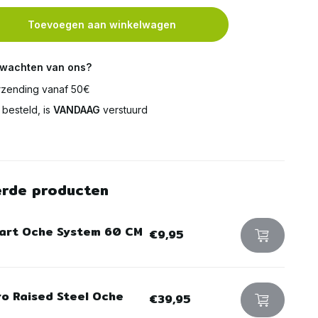
Toevoegen aan winkelwagen
rwachten van ons?
zending vanaf 50€
besteld, is
VANDAAG
verstuurd
erde producten
art Oche System 60 CM
€9,95
ro Raised Steel Oche
€39,95