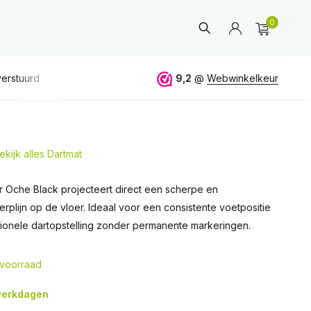
0
f 50€
ALTIJD
eerlijk en deskundig advies
9,2
@
Webwinkelkeur
ekijk alles Dartmat
Account
aanmaken
 Oche Black projecteert direct een scherpe en
plijn op de vloer. Ideaal voor een consistente voetpositie
ionele dartopstelling zonder permanente markeringen.
voorraad
 werkdagen