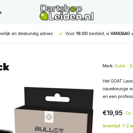
e
16:00
besteld, is
VANDAAG
verstuurd
GRATIS
verzending vana
ck
Merk:
Bullet
B
Het GOAT Laser
nauwkeurige wer
en een profess
€19,95
Op 
levertijd: 1-2