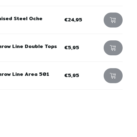
aised Steel Oche
€24,95
hrow Line Double Tops
€5,95
hrow Line Area 501
€5,95