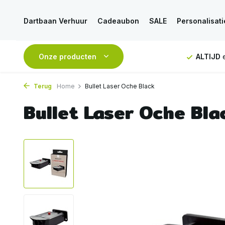
Dartbaan Verhuur
Cadeaubon
SALE
Personalisati
ng vanaf 50€
Onze producten
ALTIJD
eerlijk en deskundig advies
Voor
Terug
Home
Bullet Laser Oche Black
Bullet Laser Oche Bla