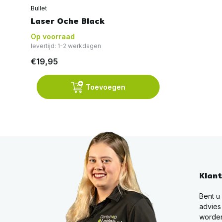
Bullet
Laser Oche Black
Op voorraad
levertijd: 1-2 werkdagen
€19,95
Toevoegen
Klan
Bent u
advies
worden