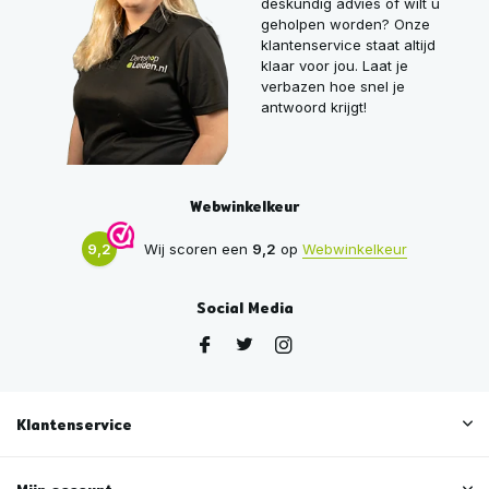
deskundig advies of wilt u
geholpen worden? Onze
klantenservice staat altijd
klaar voor jou. Laat je
verbazen hoe snel je
antwoord krijgt!
Webwinkelkeur
9,2
Wij scoren een
9,2
op
Webwinkelkeur
Social Media
Klantenservice