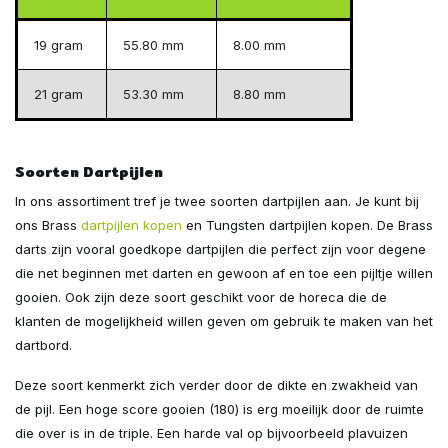
19 gram
55.80 mm
8.00 mm
21 gram
53.30 mm
8.80 mm
Soorten Dartpijlen
In ons assortiment tref je twee soorten dartpijlen aan. Je kunt bij
ons Brass
dartpijlen kopen
en Tungsten dartpijlen kopen. De Brass
darts zijn vooral goedkope dartpijlen die perfect zijn voor degene
die net beginnen met darten en gewoon af en toe een pijltje willen
gooien. Ook zijn deze soort geschikt voor de horeca die de
klanten de mogelijkheid willen geven om gebruik te maken van het
dartbord.
Deze soort kenmerkt zich verder door de dikte en zwakheid van
de pijl. Een hoge score gooien (180) is erg moeilijk door de ruimte
die over is in de triple. Een harde val op bijvoorbeeld plavuizen