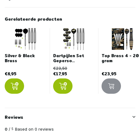
Gerelateerde producten
Silver & Black
Dartpijlen Set
Top Brass 4 - 20
Brass
Geperso...
gram
€23,50
€6,95
€17,95
€23,95
Reviews
0
/
Based on 0 reviews
5