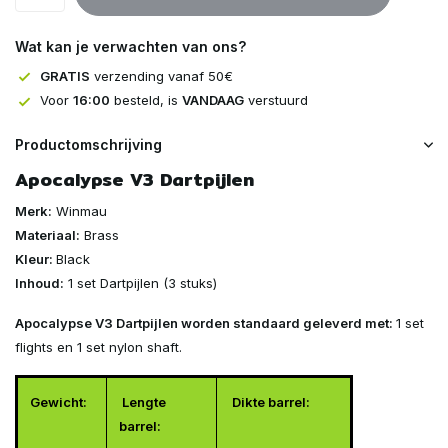
Uitverkocht
Wat kan je verwachten van ons?
GRATIS
verzending vanaf 50€
Voor
16:00
besteld, is
VANDAAG
verstuurd
Productomschrijving
Apocalypse V3 Dartpijlen
Merk:
Winmau
Materiaal:
Brass
Kleur:
Black
Inhoud:
1 set Dartpijlen (3 stuks)
Apocalypse V3 Dartpijlen worden standaard geleverd met:
1 set
flights en 1 set nylon shaft.
Gewicht:
Lengte
Dikte barrel:
barrel: