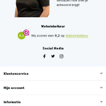
verbazen hoe snel je
antwoord krijgt!
Webwinkelkeur
9,2
Wij scoren een
9,2
op
Webwinkelkeur
Social Media
Klantenservice
Mijn account
Informatie