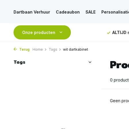
Dartbaan Verhuur
Cadeaubon
SALE
Personalisati
NDAAG
verstuurd
Onze producten
GRATIS
verzending vanaf 50€
ALTIJD
e
Terug
Home
Tags
wit dartkabinet
Pro
Tags
0 produc
Geen prod