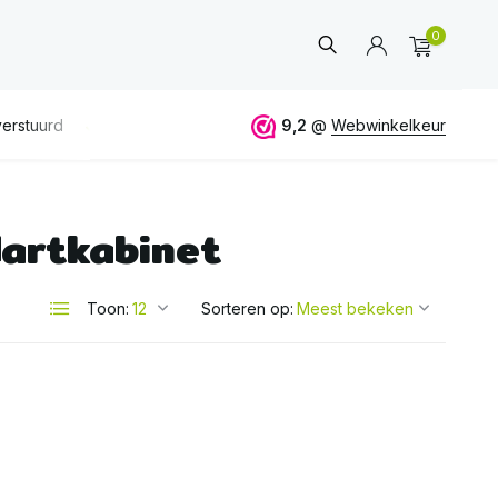
0
erstuurd
GRATIS
verzending vanaf 50€
9,2
@
Webwinkelkeur
ALTIJD
eerlijk 
dartkabinet
Account
aanmaken
Toon:
Sorteren op: