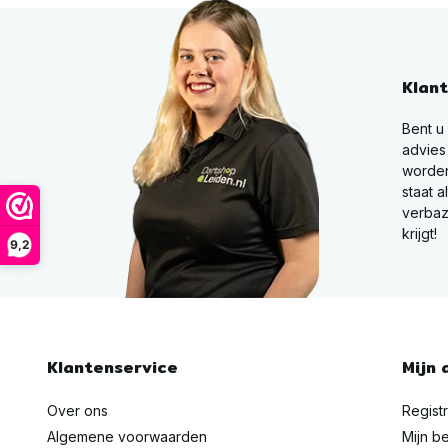
Klan
Bent u
advies
worden
staat a
verbaz
krijgt!
9,2
Klantenservice
Mijn 
Over ons
Regist
Algemene voorwaarden
Mijn be