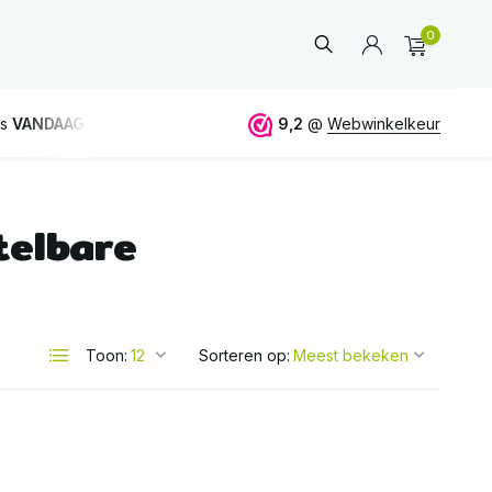
0
is
VANDAAG
verstuurd
GRATIS
verzending vanaf 50€
9,2
@
Webwinkelkeur
telbare
Account
aanmaken
Toon:
Sorteren op: