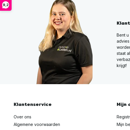
9,2
Klan
Bent u
advies
worden
staat a
verbaz
krijgt!
Klantenservice
Mijn 
Over ons
Regist
Algemene voorwaarden
Mijn be