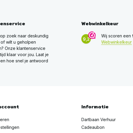
tenservice
Webwinkelkeur
 op zoek naar deskundig
Wij scoren een
9,2
 of wilt u geholpen
Webwinkelkeur
? Onze klantenservice
ltijd klaar voor jou. Laat je
en hoe snel je antwoord
account
Informatie
reren
Dartbaan Verhuur
stellingen
Cadeaubon