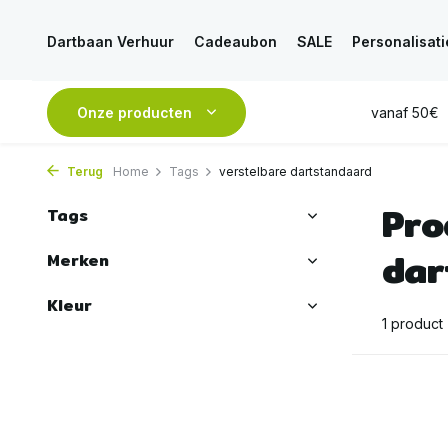
Dartbaan Verhuur
Cadeaubon
SALE
Personalisati
esteld, is
VANDAAG
Onze producten
verstuurd
GRATIS
verzending vanaf 50€
Terug
Home
Tags
verstelbare dartstandaard
Pro
Tags
dar
Merken
Kleur
1 product