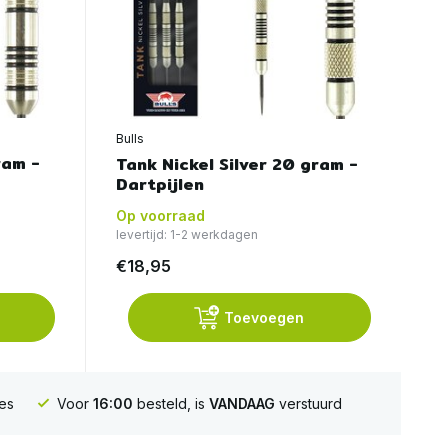
Bulls
ram -
Tank Nickel Silver 20 gram -
Dartpijlen
Op voorraad
levertijd: 1-2 werkdagen
€18,95
Toevoegen
es
Voor
16:00
besteld, is
VANDAAG
verstuurd