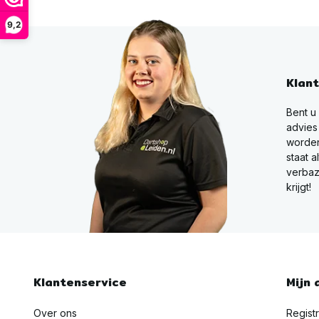
9,2
Klan
Bent u
advies
worden
staat a
verbaz
krijgt!
Klantenservice
Mijn 
Over ons
Regist