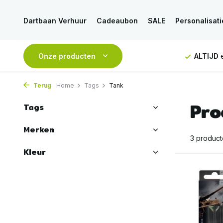
Dartbaan Verhuur
Cadeaubon
SALE
Personalisati
NDAAG
verstuurd
Onze producten
GRATIS
verzending vanaf 50€
ALTIJD
e
Terug
Home
Tags
Tank
Pro
Tags
Merken
3 produc
Kleur