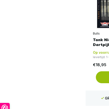
Bulls
Tank Ni
Dartpij
Op voorr
levertijd: 
€18,95
GR