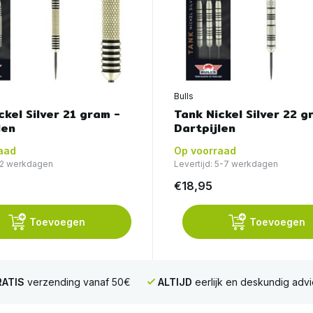
Bulls
ckel Silver 21 gram -
Tank Nickel Silver 22 g
len
Dartpijlen
aad
Op voorraad
1-2 werkdagen
Levertijd: 5-7 werkdagen
€18,95
Toevoegen
Toevoegen
ATIS
verzending vanaf 50€
ALTIJD
eerlijk en deskundig advi