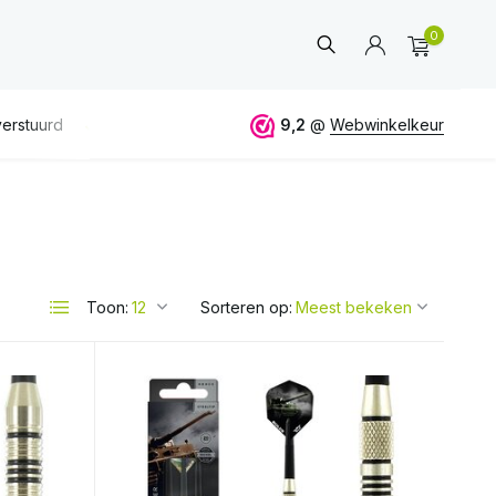
0
erstuurd
GRATIS
verzending vanaf 50€
9,2
@
Webwinkelkeur
ALTIJD
eerlijk 
Account
aanmaken
Toon:
Sorteren op: