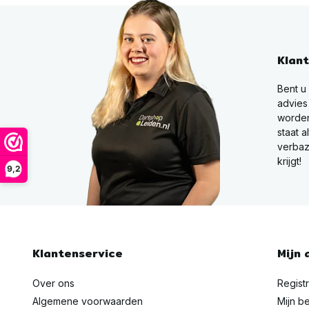
Klan
Bent u
advies
worden
staat a
verbaz
krijgt!
9,2
Klantenservice
Mijn 
Over ons
Regist
Algemene voorwaarden
Mijn be