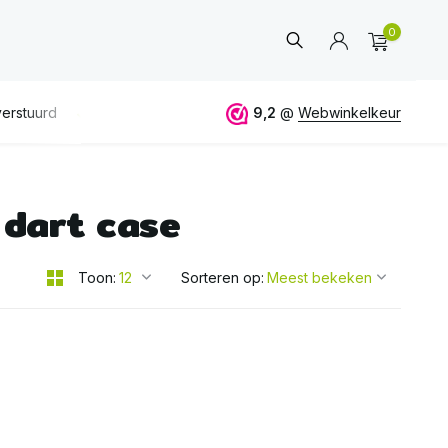
0
erstuurd
GRATIS
verzending vanaf 50€
9,2
@
Webwinkelkeur
ALTIJD
eerlijk 
 dart case
Account
aanmaken
Toon:
Sorteren op: