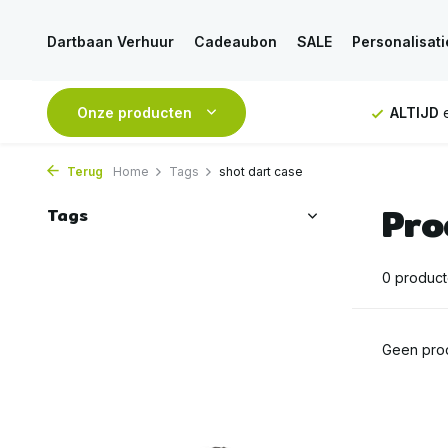
Dartbaan Verhuur
Cadeaubon
SALE
Personalisati
NDAAG
verstuurd
Onze producten
GRATIS
verzending vanaf 50€
ALTIJD
e
Terug
Home
Tags
shot dart case
Pro
Tags
0 produc
Geen prod