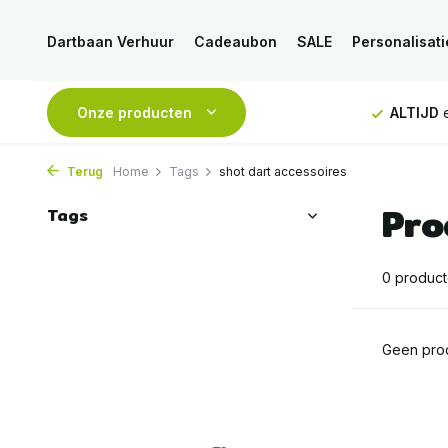
Dartbaan Verhuur
Cadeaubon
SALE
Personalisati
NDAAG
verstuurd
Onze producten
GRATIS
verzending vanaf 50€
ALTIJD
e
Terug
Home
Tags
shot dart accessoires
Pro
Tags
0 produc
Geen prod