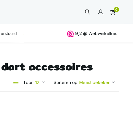
0
erstuurd
GRATIS
verzending vanaf 50€
9,2
@
Webwinkelkeur
ALTIJD
eerlijk 
dart accessoires
Account
aanmaken
Toon:
Sorteren op: