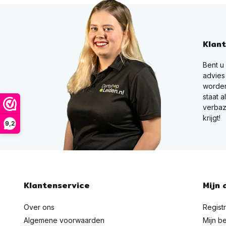
Klan
Bent u
advies
worden
staat a
verbaz
krijgt!
9,2
Klantenservice
Mijn 
Over ons
Regist
Algemene voorwaarden
Mijn be