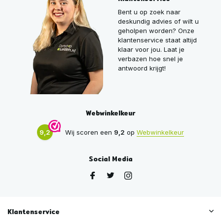
Bent u op zoek naar
deskundig advies of wilt u
geholpen worden? Onze
klantenservice staat altijd
klaar voor jou. Laat je
verbazen hoe snel je
antwoord krijgt!
Webwinkelkeur
9,2
Wij scoren een
9,2
op
Webwinkelkeur
Social Media
Klantenservice