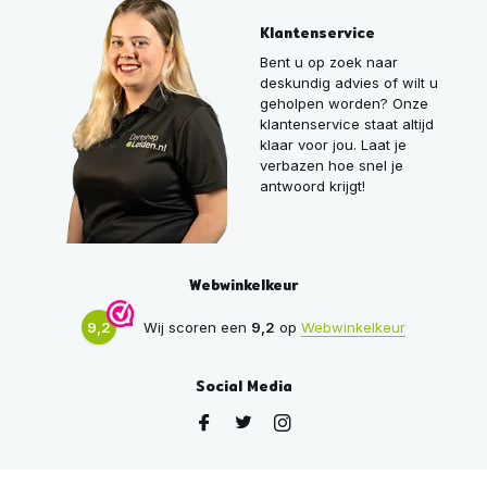
Klantenservice
Bent u op zoek naar
deskundig advies of wilt u
geholpen worden? Onze
klantenservice staat altijd
klaar voor jou. Laat je
verbazen hoe snel je
antwoord krijgt!
Webwinkelkeur
9,2
Wij scoren een
9,2
op
Webwinkelkeur
Social Media