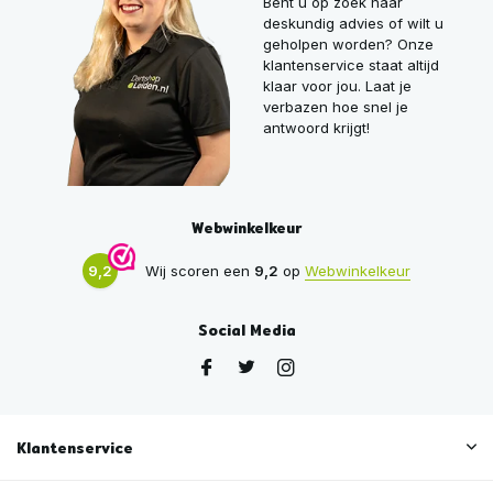
Bent u op zoek naar
deskundig advies of wilt u
geholpen worden? Onze
klantenservice staat altijd
klaar voor jou. Laat je
verbazen hoe snel je
antwoord krijgt!
Webwinkelkeur
9,2
Wij scoren een
9,2
op
Webwinkelkeur
Social Media
Klantenservice