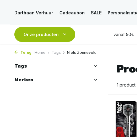
Dartbaan Verhuur
Cadeaubon
SALE
Personalisati
esteld, is
VANDAAG
Onze producten
verstuurd
GRATIS
verzending vanaf 50€
Terug
Home
Tags
Niels Zonneveld
Pro
Tags
Merken
1 product