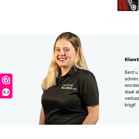
Klan
Bent u
advies
worden
staat a
9,2
verbaz
krijgt!