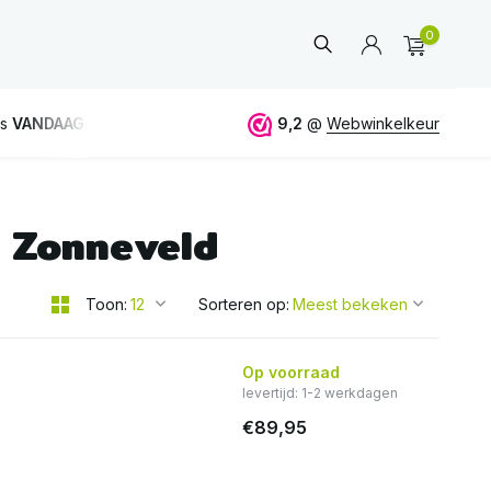
0
is
VANDAAG
verstuurd
GRATIS
verzending vanaf 50€
9,2
@
Webwinkelkeur
s Zonneveld
Account
aanmaken
Toon:
Sorteren op:
Op voorraad
levertijd: 1-2 werkdagen
€89,95