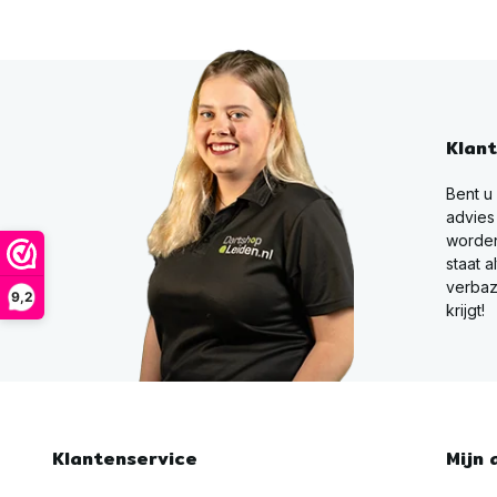
Klan
Bent u
advies
worden
staat a
verbaz
9,2
krijgt!
Klantenservice
Mijn 