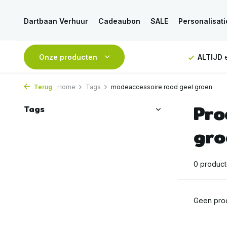
Dartbaan Verhuur
Cadeaubon
SALE
Personalisati
NDAAG
verstuurd
Onze producten
GRATIS
verzending vanaf 50€
ALTIJD
e
Terug
Home
Tags
modeaccessoire rood geel groen
Pro
Tags
gro
0 produc
Geen prod