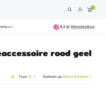
0
erstuurd
GRATIS
verzending vanaf 50€
9,2
@
Webwinkelkeur
ALTIJD
eerlijk 
accessoire rood geel
Account
aanmaken
Toon:
Sorteren op: