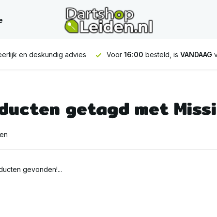
e
erlijk en deskundig advies
Voor
16:00
besteld, is
VANDAAG
v
ducten getagd met Miss
ten
ucten gevonden!...