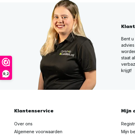
Klan
Bent u
advies
worden
staat a
verbaz
krijgt!
9,2
Klantenservice
Mijn 
Over ons
Regist
Algemene voorwaarden
Mijn be