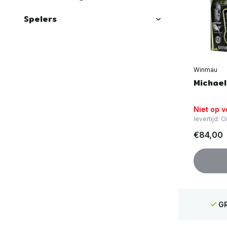
Spelers
Winmau
Michael
Niet op 
levertijd:
€84,00
GR