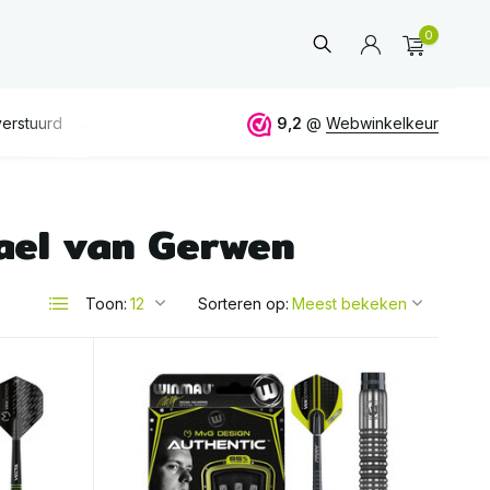
0
erzending vanaf 50€
ALTIJD
eerlijk en deskundig advies
9,2
@
Webwinkelkeur
ael van Gerwen
Account
aanmaken
Toon:
Sorteren op: