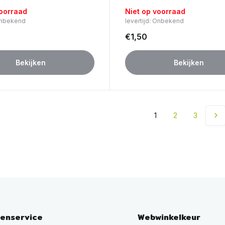
voorraad
Niet op voorraad
 Onbekend
levertijd: Onbekend
€1,50
Bekijken
Bekijken
1
2
3
tenservice
Webwinkelkeur