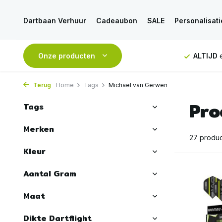
Dartbaan Verhuur
Cadeaubon
SALE
Personalisati
RATIS
verzending vanaf 50€
Onze producten
ALTIJD
eerlijk en deskundig adv
Terug
Home
Tags
Michael van Gerwen
Pro
Tags
Merken
27 produ
Kleur
Aantal Gram
Maat
Dikte Dartflight