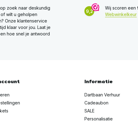
 op zoek naar deskundig
Wij scoren een
9,2
 of wilt u geholpen
Webwinkelkeur
? Onze klantenservice
ltijd klaar voor jou. Laat je
en hoe snel je antwoord
account
Informatie
reren
Dartbaan Verhuur
stellingen
Cadeaubon
ckets
SALE
Personalisatie