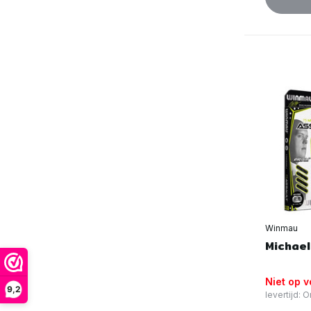
Winmau
Michael
Niet op 
9,2
levertijd: