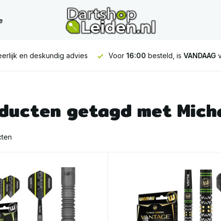
e
ies
Voor
16:00
besteld, is
VANDAAG
verstuurd
GRATIS
v
ducten getagd met Mich
cten