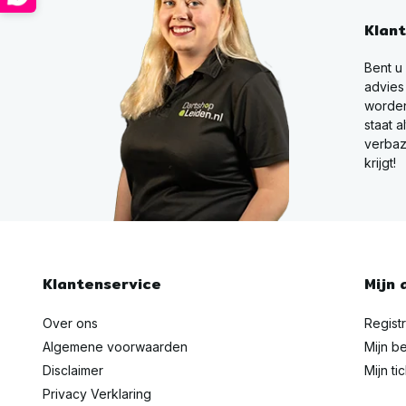
Klan
Bent u
advies
worden
staat a
verbaz
krijgt!
Klantenservice
Mijn 
Over ons
Regist
Algemene voorwaarden
Mijn be
Disclaimer
Mijn ti
Privacy Verklaring