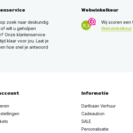
tenservice
Webwinkelkeur
 op zoek naar deskundig
Wij scoren een
9,2
 of wilt u geholpen
Webwinkelkeur
? Onze klantenservice
ltijd klaar voor jou. Laat je
en hoe snel je antwoord
account
Informatie
reren
Dartbaan Verhuur
stellingen
Cadeaubon
ckets
SALE
Personalisatie