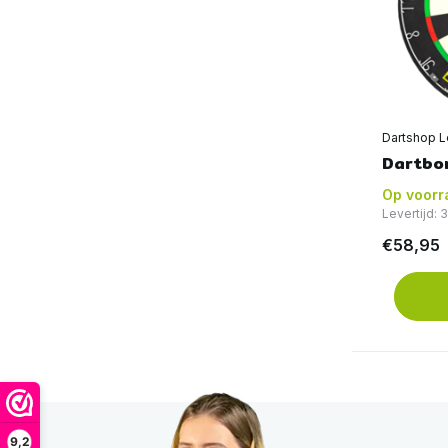
Dartshop L
Dartbo
Op voorr
Levertijd:
€58,95
9,2