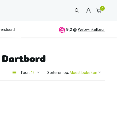
0
erstuurd
GRATIS
verzending vanaf 50€
9,2
@
Webwinkelkeur
ALTIJD
eerlijk 
 Dartbord
Account
aanmaken
Toon:
Sorteren op: