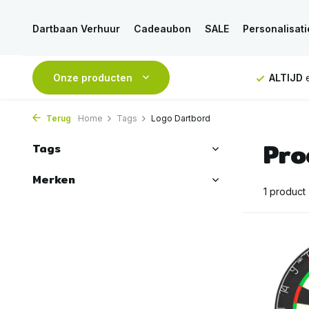
Dartbaan Verhuur
Cadeaubon
SALE
Personalisati
NDAAG
verstuurd
Onze producten
GRATIS
verzending vanaf 50€
ALTIJD
e
Terug
Home
Tags
Logo Dartbord
Pro
Tags
Merken
1 product