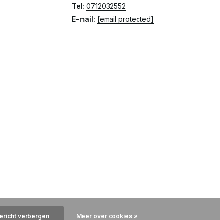
Tel:
0712032552
E-mail:
[email protected]
bericht verbergen
Meer over cookies »