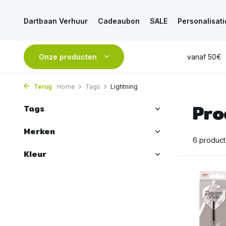
Dartbaan Verhuur
Cadeaubon
SALE
Personalisati
esteld, is
VANDAAG
Onze producten
verstuurd
GRATIS
verzending vanaf 50€
Terug
Home
Tags
Lightning
Pro
Tags
Merken
6 produc
Kleur