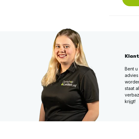
Klan
Bent u
advies
worden
staat a
verbaz
krijgt!