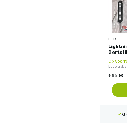
Bulls
Lightni
Dartpij
Op voorr
Levertijd:
€65,95
GR