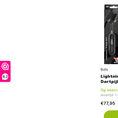
Bulls
Lightni
9,2
Dartpij
Op voorr
levertijd: 
€77,95