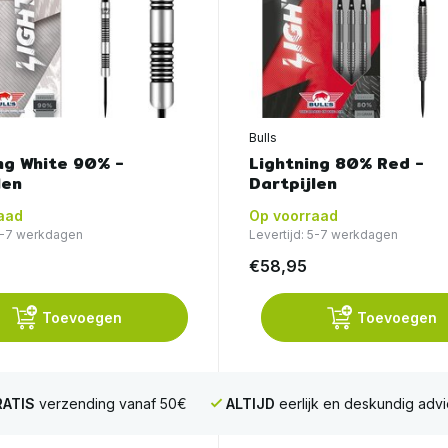
Bulls
ng White 90% -
Lightning 80% Red -
len
Dartpijlen
aad
Op voorraad
 5-7 werkdagen
Levertijd: 5-7 werkdagen
€58,95
Toevoegen
Toevoegen
ATIS
verzending vanaf 50€
ALTIJD
eerlijk en deskundig advi