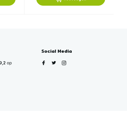
Social Media
9,2
op