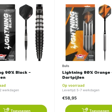
Bulls
ng 90% Black -
Lightning 80% Orange 
len
Dartpijlen
aad
Op voorraad
1-2 werkdagen
Levertijd: 5-7 werkdagen
€58,95
Toevoegen
Toevoegen