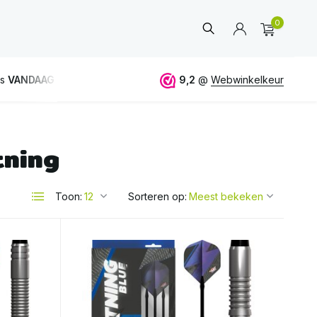
0
is
VANDAAG
verstuurd
GRATIS
verzending vanaf 50€
9,2
@
Webwinkelkeur
tning
Account
aanmaken
Toon:
Sorteren op: