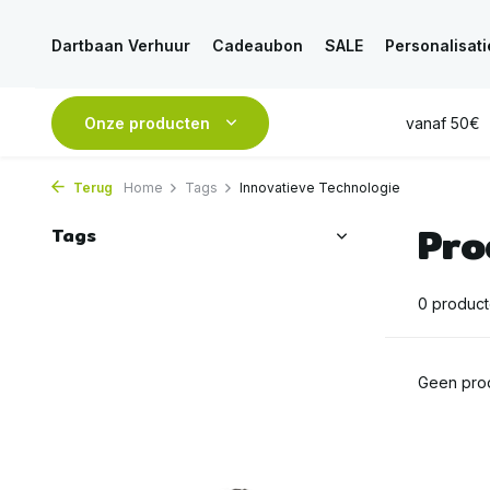
Dartbaan Verhuur
Cadeaubon
SALE
Personalisati
esteld, is
VANDAAG
Onze producten
verstuurd
GRATIS
verzending vanaf 50€
Terug
Home
Tags
Innovatieve Technologie
Pro
Tags
0 produc
Geen prod