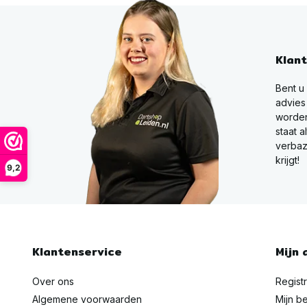
Klan
Bent u
advies
worden
staat a
verbaz
krijgt!
9,2
Klantenservice
Mijn 
Over ons
Regist
Algemene voorwaarden
Mijn be