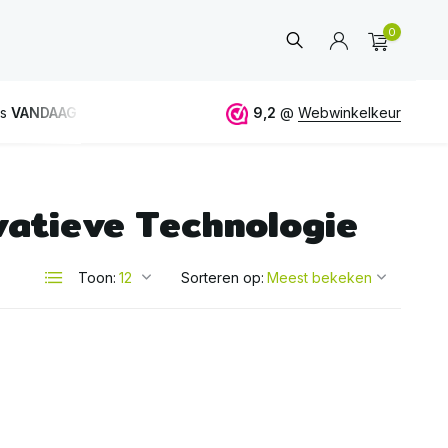
0
is
VANDAAG
verstuurd
GRATIS
verzending vanaf 50€
9,2
@
Webwinkelkeur
vatieve Technologie
Account
aanmaken
Toon:
Sorteren op: