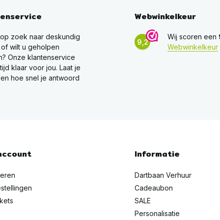
tenservice
Webwinkelkeur
 op zoek naar deskundig
Wij scoren een
9,2
 of wilt u geholpen
Webwinkelkeur
? Onze klantenservice
ltijd klaar voor jou. Laat je
en hoe snel je antwoord
account
Informatie
reren
Dartbaan Verhuur
stellingen
Cadeaubon
ckets
SALE
Personalisatie