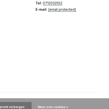
Tel:
0712032552
E-mail:
[email protected]
bericht verbergen
Meer over cookies »