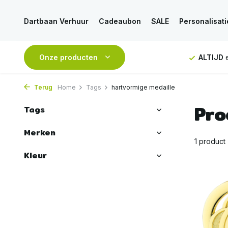
Dartbaan Verhuur
Cadeaubon
SALE
Personalisati
NDAAG
verstuurd
Onze producten
GRATIS
verzending vanaf 50€
ALTIJD
e
Terug
Home
Tags
hartvormige medaille
Pro
Tags
Merken
1 product
Kleur