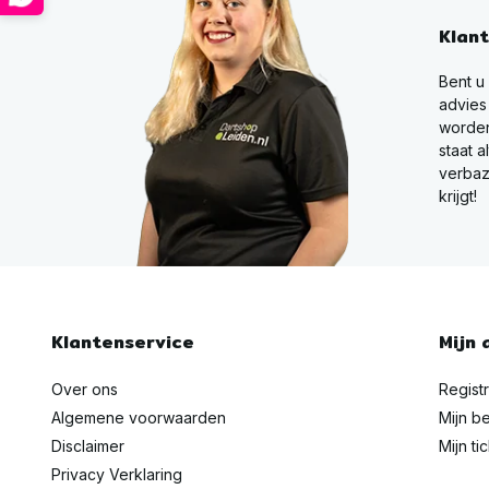
Klan
Bent u
advies
worden
staat a
verbaz
krijgt!
Klantenservice
Mijn 
Over ons
Regist
Algemene voorwaarden
Mijn be
Disclaimer
Mijn ti
Privacy Verklaring