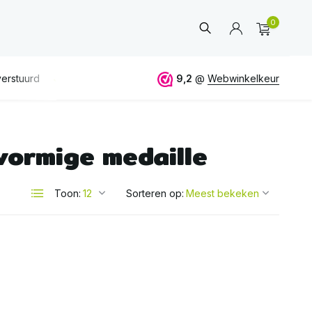
0
erstuurd
GRATIS
verzending vanaf 50€
9,2
@
Webwinkelkeur
ALTIJD
eerlijk 
vormige medaille
Account
aanmaken
Toon:
Sorteren op: