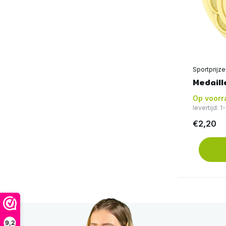
Sportprijz
Medaill
Op voorr
levertijd: 
€2,20
9,2