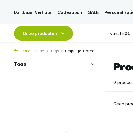
Dartbaan Verhuur
Cadeaubon
SALE
Personalisati
esteld, is
VANDAAG
Onze producten
verstuurd
GRATIS
verzending vanaf 50€
Terug
Home
Tags
Grappige Trofee
Pro
Tags
0 produc
Geen prod