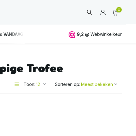
0
is
VANDAAG
verstuurd
GRATIS
verzending vanaf 50€
9,2
@
Webwinkelkeur
pige Trofee
Account
aanmaken
Toon:
Sorteren op: