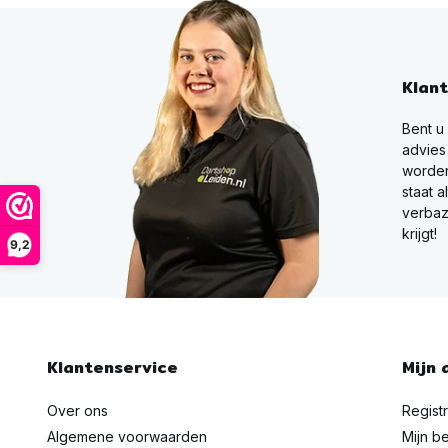
Klan
Bent u
advies
worden
staat a
verbaz
krijgt!
9,2
Klantenservice
Mijn 
Over ons
Regist
Algemene voorwaarden
Mijn be