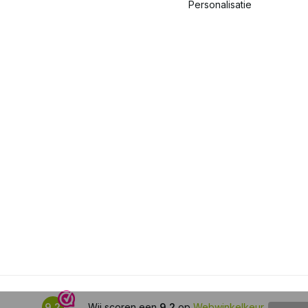
Personalisatie
9,2
Wij scoren een
9,2
op
Webwinkelkeur