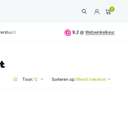
0
erstuurd
GRATIS
verzending vanaf 50€
9,2
@
Webwinkelkeur
ALTIJD
eerlijk 
t
Account
aanmaken
Toon:
Sorteren op: