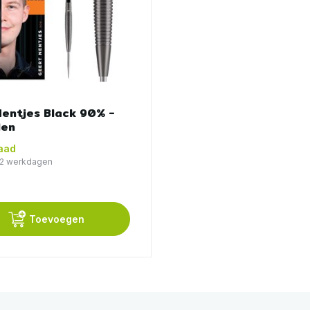
entjes Black 90% -
len
aad
1-2 werkdagen
Toevoegen