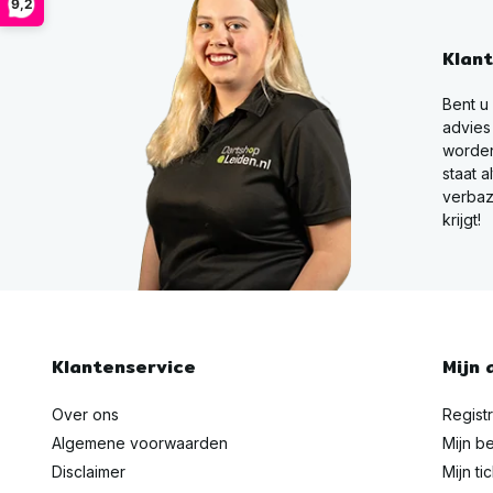
9,2
Klan
Bent u
advies
worden
staat a
verbaz
krijgt!
Klantenservice
Mijn 
Over ons
Regist
Algemene voorwaarden
Mijn be
Disclaimer
Mijn ti