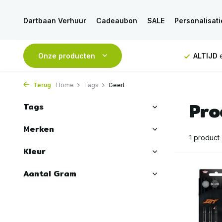
Dartbaan Verhuur
Cadeaubon
SALE
Personalisati
NDAAG
verstuurd
Onze producten
GRATIS
verzending vanaf 50€
ALTIJD
e
Terug
Home
Tags
Geert
Pro
Tags
Merken
1 product
Kleur
Aantal Gram