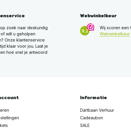
tenservice
Webwinkelkeur
 op zoek naar deskundig
Wij scoren een
9,2
 of wilt u geholpen
Webwinkelkeur
? Onze klantenservice
ltijd klaar voor jou. Laat je
en hoe snel je antwoord
account
Informatie
reren
Dartbaan Verhuur
stellingen
Cadeaubon
ckets
SALE