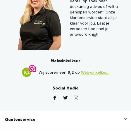
Bent u op zoek naar
deskundig advies of wilt u
geholpen worden? Onze
klantenservice staat altijd
klaar voor jou. Laat je
verbazen hoe snel je
antwoord krijgt!
Webwinkelkeur
9,2
Wij scoren een
9,2
op
Webwinkelkeur
Social Media
Klantenservice