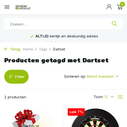
0
ALTIJD
eerlijk en deskundig advies
Terug
Home
Tags
Dartset
Producten getagd met Dartset
Sorteren op:
Filter
Toon:
2 producten
sale 7%