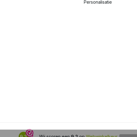
Personalisatie
9,2
Wij scoren een
9,2
op
Webwinkelkeur