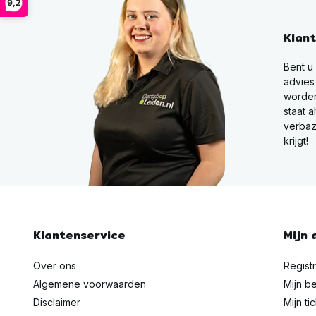
9,2
Klan
Bent u
advies
worden
staat a
verbaz
krijgt!
Klantenservice
Mijn 
Over ons
Regist
Algemene voorwaarden
Mijn be
Disclaimer
Mijn ti