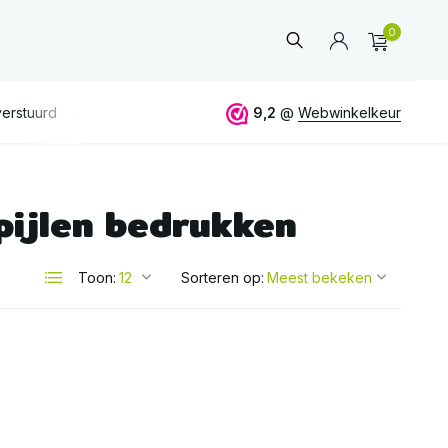
0
erstuurd
GRATIS
verzending vanaf 50€
9,2
@
Webwinkelkeur
ALTIJD
eerlijk 
pijlen bedrukken
Account
aanmaken
Toon:
Sorteren op: