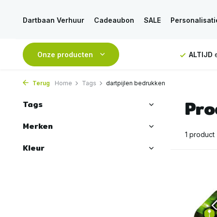
Dartbaan Verhuur
Cadeaubon
SALE
Personalisati
NDAAG
verstuurd
Onze producten
GRATIS
verzending vanaf 50€
ALTIJD
e
Terug
Home
Tags
dartpijlen bedrukken
Pro
Tags
Merken
1 product
Kleur