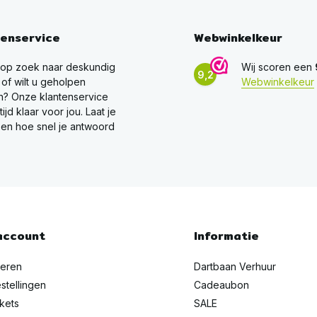
tenservice
Webwinkelkeur
 op zoek naar deskundig
Wij scoren een
9,2
 of wilt u geholpen
Webwinkelkeur
? Onze klantenservice
ltijd klaar voor jou. Laat je
en hoe snel je antwoord
account
Informatie
reren
Dartbaan Verhuur
stellingen
Cadeaubon
ckets
SALE