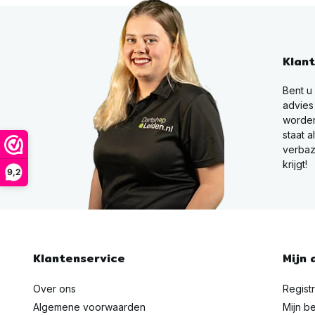
Klan
Bent u
advies
worden
staat a
verbaz
krijgt!
9,2
Klantenservice
Mijn 
Over ons
Regist
Algemene voorwaarden
Mijn be