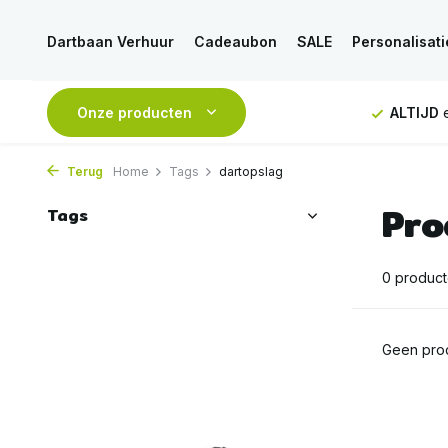
Dartbaan Verhuur
Cadeaubon
SALE
Personalisati
NDAAG
verstuurd
Onze producten
GRATIS
verzending vanaf 50€
ALTIJD
e
Terug
Home
Tags
dartopslag
Pro
Tags
0 produc
Geen prod