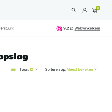
0
erstuurd
GRATIS
verzending vanaf 50€
9,2
@
Webwinkelkeur
ALTIJD
eerlijk 
opslag
Account
aanmaken
Toon:
Sorteren op: