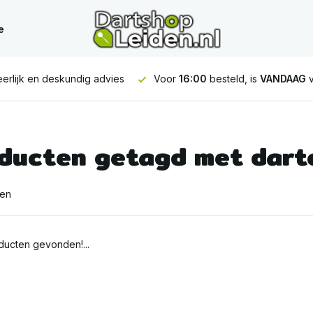
e
erlijk en deskundig advies
Voor
16:00
besteld, is
VANDAAG
v
ducten getagd met dart
ten
ucten gevonden!...