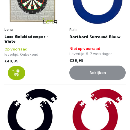
Lena
Bulls
Luxe Geluidsdemper -
Dartbord Surround Blauw
White
Niet op voorraad
Op voorraad
Levertijd: 5-7 werkdagen
levertijd: Onbekend
€39,95
€49,95
Bekijken