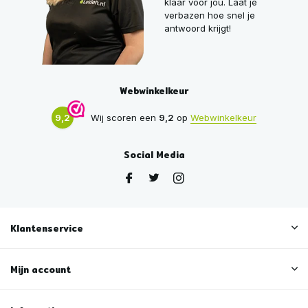
klaar voor jou. Laat je
verbazen hoe snel je
antwoord krijgt!
Webwinkelkeur
9,2
Wij scoren een
9,2
op
Webwinkelkeur
Social Media
Klantenservice
Mijn account