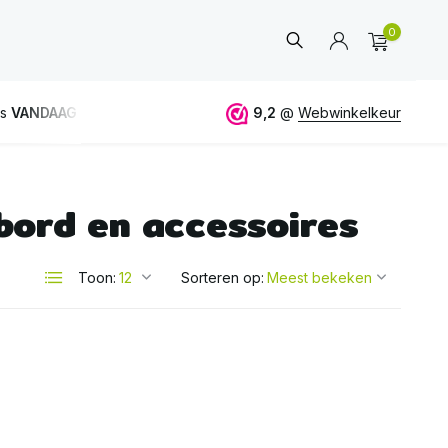
0
is
VANDAAG
verstuurd
GRATIS
verzending vanaf 50€
9,2
@
Webwinkelkeur
bord en accessoires
Account
aanmaken
Toon:
Sorteren op: