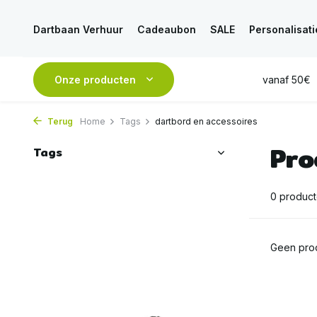
Dartbaan Verhuur
Cadeaubon
SALE
Personalisati
esteld, is
VANDAAG
Onze producten
verstuurd
GRATIS
verzending vanaf 50€
Terug
Home
Tags
dartbord en accessoires
Pro
Tags
0 produc
Geen prod