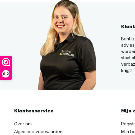
Klan
Bent u
advies
worden
staat a
verbaz
krijgt!
9,2
Klantenservice
Mijn 
Over ons
Regist
Algemene voorwaarden
Mijn be