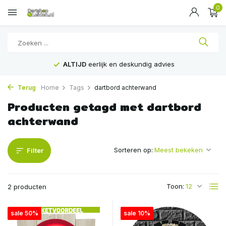
0
ALTIJD
eerlijk en deskundig advies
Terug
Home
Tags
dartbord achterwand
Producten getagd met dartbord
achterwand
Sorteren op:
Filter
Toon:
2 producten
sale 50%
sale 10%