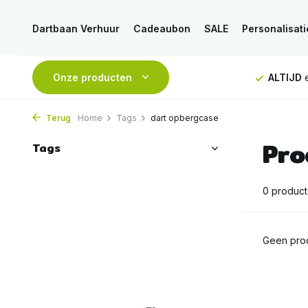
Dartbaan Verhuur
Cadeaubon
SALE
Personalisati
NDAAG
verstuurd
Onze producten
GRATIS
verzending vanaf 50€
ALTIJD
e
Terug
Home
Tags
dart opbergcase
Pro
Tags
0 produc
Geen prod