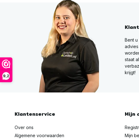
Klan
Bent u
advies
worden
staat a
verbaz
krijgt!
9,2
Klantenservice
Mijn 
Over ons
Regist
Algemene voorwaarden
Mijn be