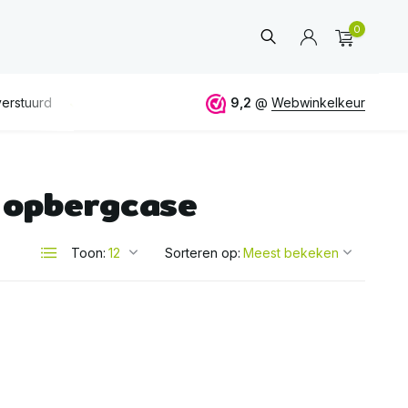
0
erstuurd
GRATIS
verzending vanaf 50€
9,2
@
Webwinkelkeur
ALTIJD
eerlijk 
 opbergcase
Account
aanmaken
Toon:
Sorteren op: