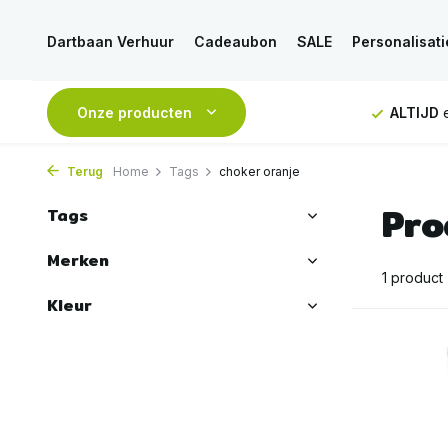
Dartbaan Verhuur
Cadeaubon
SALE
Personalisati
NDAAG
verstuurd
Onze producten
GRATIS
verzending vanaf 50€
ALTIJD
e
Terug
Home
Tags
choker oranje
Pro
Tags
Merken
1 product
Kleur