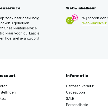
tenservice
Webwinkelkeur
 op zoek naar deskundig
Wij scoren een
9,2
 of wilt u geholpen
Webwinkelkeur
? Onze klantenservice
ltijd klaar voor jou. Laat je
en hoe snel je antwoord
account
Informatie
reren
Dartbaan Verhuur
stellingen
Cadeaubon
ckets
SALE
Personalisatie