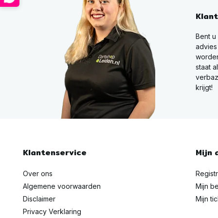
Klan
Bent u
advies
worden
staat a
verbaz
krijgt!
Klantenservice
Mijn 
Over ons
Regist
Algemene voorwaarden
Mijn be
Disclaimer
Mijn ti
Privacy Verklaring