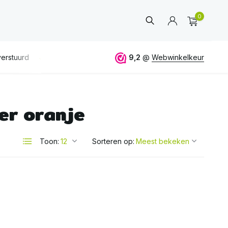
0
erstuurd
GRATIS
verzending vanaf 50€
9,2
@
Webwinkelkeur
ALTIJD
eerlijk 
er oranje
Account
aanmaken
Toon:
Sorteren op: