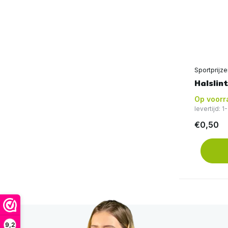
Sportprijz
Halslin
Op voorr
levertijd: 
€0,50
9,2