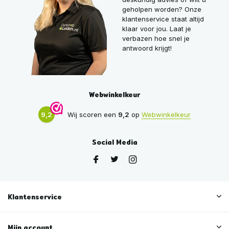
geholpen worden? Onze
klantenservice staat altijd
klaar voor jou. Laat je
verbazen hoe snel je
antwoord krijgt!
Webwinkelkeur
9,2
Wij scoren een
9,2
op
Webwinkelkeur
Social Media
Klantenservice
Mijn account