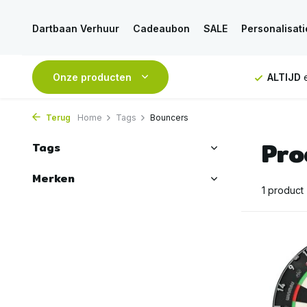
Dartbaan Verhuur
Cadeaubon
SALE
Personalisati
NDAAG
verstuurd
Onze producten
GRATIS
verzending vanaf 50€
ALTIJD
e
Terug
Home
Tags
Bouncers
Pro
Tags
Merken
1 product