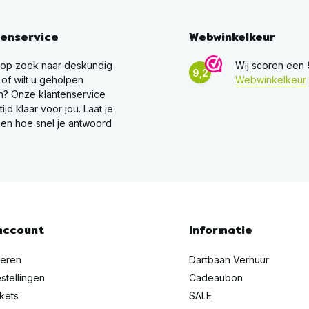
tenservice
Webwinkelkeur
 op zoek naar deskundig
Wij scoren een
9,2
 of wilt u geholpen
Webwinkelkeur
? Onze klantenservice
ltijd klaar voor jou. Laat je
en hoe snel je antwoord
account
Informatie
reren
Dartbaan Verhuur
stellingen
Cadeaubon
ckets
SALE