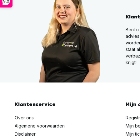
9,2
Klan
Bent u
advies
worden
staat a
verbaz
krijgt!
Klantenservice
Mijn 
Over ons
Regist
Algemene voorwaarden
Mijn be
Disclaimer
Mijn ti