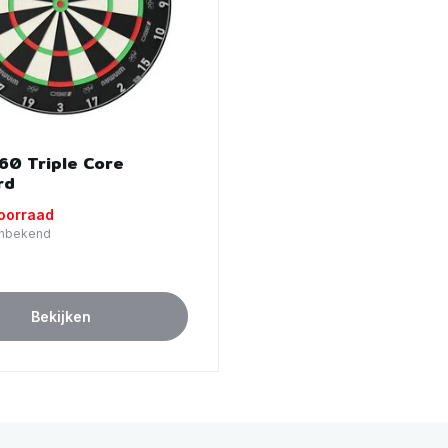
60 Triple Core
rd
voorraad
 Onbekend
Bekijken