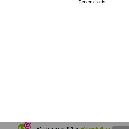
Personalisatie
9,2
Wij scoren een
9,2
op
Webwinkelkeur