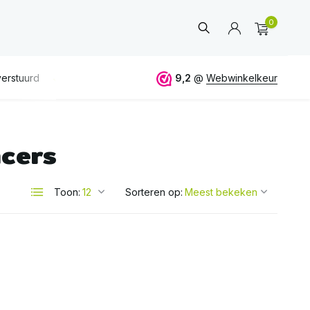
0
erstuurd
GRATIS
verzending vanaf 50€
9,2
@
Webwinkelkeur
ALTIJD
eerlijk 
cers
Account
aanmaken
Toon:
Sorteren op: