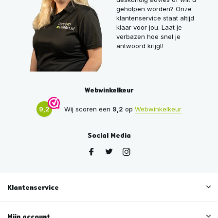
geholpen worden? Onze
klantenservice staat altijd
klaar voor jou. Laat je
verbazen hoe snel je
antwoord krijgt!
Webwinkelkeur
9,2
Wij scoren een
9,2
op
Webwinkelkeur
Social Media
Klantenservice
Mijn account