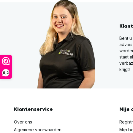
Klan
Bent u
advies
worden
staat a
verbaz
krijgt!
9,2
Klantenservice
Mijn 
Over ons
Regist
Algemene voorwaarden
Mijn be