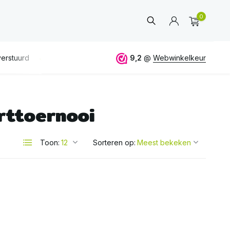
0
erstuurd
GRATIS
verzending vanaf 50€
9,2
@
Webwinkelkeur
ALTIJD
eerlijk 
rttoernooi
Account
aanmaken
Toon:
Sorteren op: