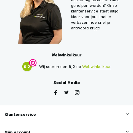
geholpen worden? Onze
klantenservice staat altijd
klaar voor jou. Laat je
verbazen hoe snel je
antwoord krijgt!
Webwinkelkeur
9,2
Wij scoren een
9,2
op
Webwinkelkeur
Social Media
Klantenservice
Mijn account