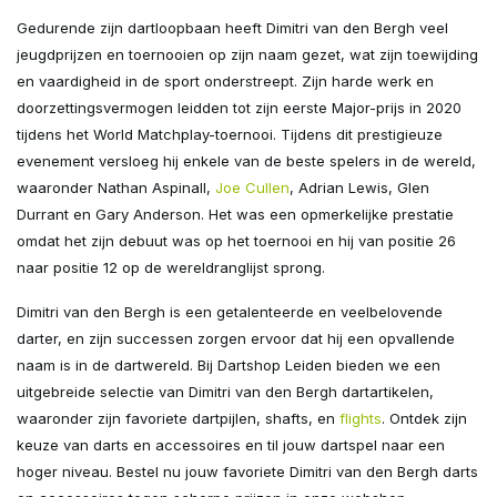
Gedurende zijn dartloopbaan heeft Dimitri van den Bergh veel
jeugdprijzen en toernooien op zijn naam gezet, wat zijn toewijding
en vaardigheid in de sport onderstreept. Zijn harde werk en
doorzettingsvermogen leidden tot zijn eerste Major-prijs in 2020
tijdens het World Matchplay-toernooi. Tijdens dit prestigieuze
evenement versloeg hij enkele van de beste spelers in de wereld,
waaronder Nathan Aspinall,
Joe Cullen
, Adrian Lewis, Glen
Durrant en Gary Anderson. Het was een opmerkelijke prestatie
omdat het zijn debuut was op het toernooi en hij van positie 26
naar positie 12 op de wereldranglijst sprong.
Dimitri van den Bergh is een getalenteerde en veelbelovende
darter, en zijn successen zorgen ervoor dat hij een opvallende
naam is in de dartwereld. Bij Dartshop Leiden bieden we een
uitgebreide selectie van Dimitri van den Bergh dartartikelen,
waaronder zijn favoriete dartpijlen, shafts, en
flights
. Ontdek zijn
keuze van darts en accessoires en til jouw dartspel naar een
hoger niveau. Bestel nu jouw favoriete Dimitri van den Bergh darts