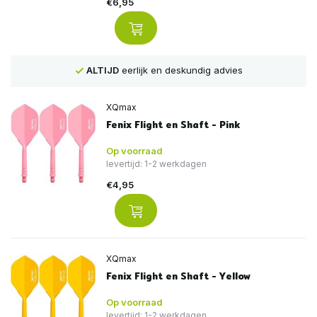
€6,95
eerlijk en deskundig advies
Voor
16:00
besteld, 
XQmax
Fenix Flight en Shaft - Pink
Op voorraad
levertijd: 1-2 werkdagen
€4,95
XQmax
Fenix Flight en Shaft - Yellow
Op voorraad
levertijd: 1-2 werkdagen